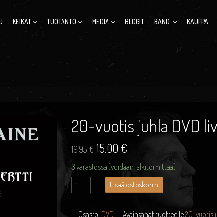
U
KEIKAT
TUOTANTO
MEDIA
BLOGIT
BÄNDI
KAUPPA
20-vuotis juhla DVD liv
Alkuperäinen
Nykyinen
15.00
€
19.95
€
hinta
hinta
3 varastossa (voidaan jälkitoimittaa)
oli:
on:
20-
Lisää ostoskoriin
vuotis
19.95 €.
15.00 €.
juhla
DVD
Osasto:
DVD
Avainsanat tuotteelle
20-vuotis 