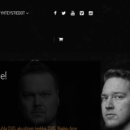
YHTEYSTIEDOT
e!
juhla DVD
,
akustinen keikka
,
DVD
,
Raaka-Aine