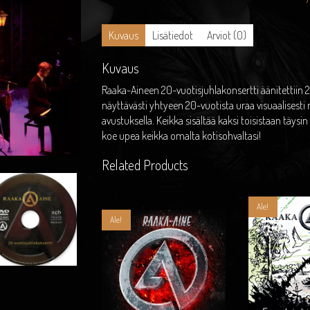
live!
määrä
Kuvaus
Lisätiedot
Arviot (0)
Kuvaus
Raaka-Aineen 20-vuotisjuhlakonsertti äänitettiin 29
näyttävästi yhtyeen 20-vuotista uraa visuaalisesti
avustuksella. Keikka sisältää kaksi toisistaan täysin
koe upea keikka omalta kotisohvaltasi!
Related Products
Ale!
Ale!