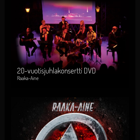
20-vuotisjuhlakonsertti DVD
Artist : Raaka-Aine
Release Date : 2016-08-01
Genre : suomi-rock
Produced By : RADVD-002
20-vuotisjuhlakonsertti DVD
Raaka-Aine