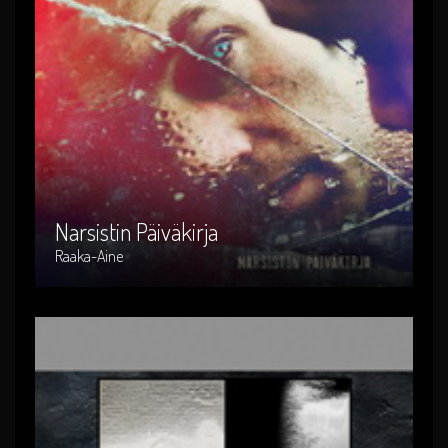
Narsistin Päiväkirja
Artist : Raaka-Aine
Release Date : 2016-05-27
Genre : suomi-rock
Produced By : RACD-009
Narsistin Päiväkirja
Raaka-Aine