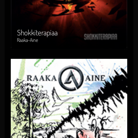
Artist : Raaka-Aine
Release Date : 2011-10-12
Genre : suomi-rock
Produced By : HYE073
Shokkiterapiaa
Raaka-Aine
Ennen kuin toivosta luovutaan
Artist : Raaka-Aine
Release Date : 2013-09-27