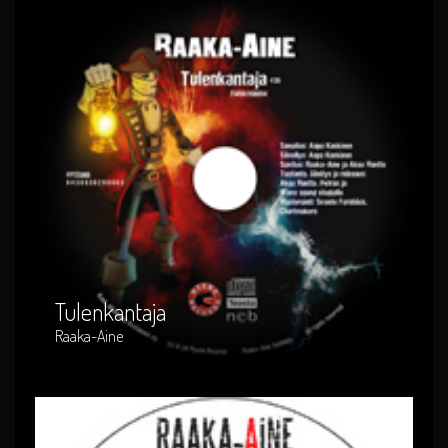
Tulenkantaja
Artist : Raaka-Aine
Release Date : 2011-06-21
Genre : suomi-rock
Produced By : HYES066
Tulenkantaja
Raaka-Aine