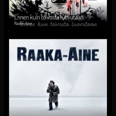
Genre : suomi-rock
Produced By : RACD-005
Ennen kuin toivosta luovutaan
Raaka-Aine
Kipupisteet
Artist : Raaka-Aine
Release Date : 2010-04-21
Genre : suomi-rock
Produced By : 0204722HYE