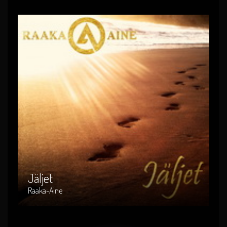
Jäljet
Artist : Raaka-Aine
Release Date : 2015-10-10
Genre : suomi-rock
Produced By : RACD-008
Jäljet
Raaka-Aine