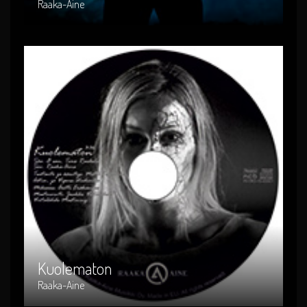
Raaka-Aine
Kuolematon
Artist : Raaka-Aine
Release Date : 2015-03-06
Genre : suomi-rock
Produced By : RACD-006
Kuolematon
Raaka-Aine