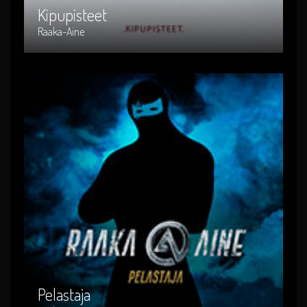
Kipupisteet
Raaka-Aine
Pelastaja
Artist : Raaka-Aine
Release Date : 2016-08-05
Genre : suomi-rock
Produced By : RACD-011
Pelastaja