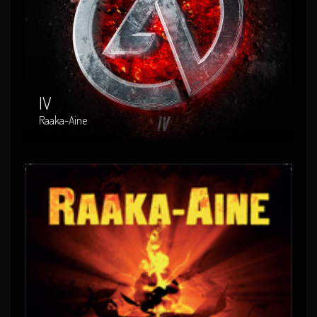
IV
Artist : Raaka-Aine
Release Date : 2016-08-27
Genre : suomi-rock
Produced By : RACD-010
IV
Raaka-Aine
Shokkiterapiaa