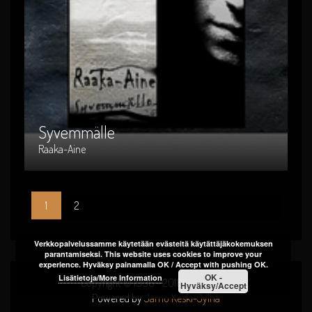
Syvemmälle
Artist : Raaka-Aine
Release Date : 2002-04-01
Genre : suomi-rock
Produced By :
Syvemmälle
Raaka-Aine
1
2
Verkkopalvelussamme käytetään evästeitä käytättäjäkokemuksen
parantamiseksi. This website uses cookies to improve your
experience. Hyväksy painamalla OK / Accept with pushing OK.
OK -
Lisätietoja/More Information
Copyright © 1996 - 2018 Raaka-Aine
Hyväksy/Accept
Powered by
Jarno Keski-Jylhä