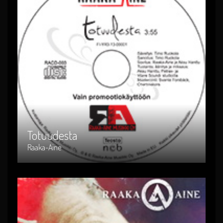
Totuudesta
Artist : Raaka-Aine
Release Date : 2013-05-31
Genre : suomi-rock
Produced By : RACD-003
Totuudesta
Raaka-Aine