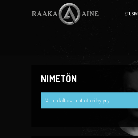
ETUSIV
NIMETÖN
Valitun kaltaisia tuotteita ei löytynyt.