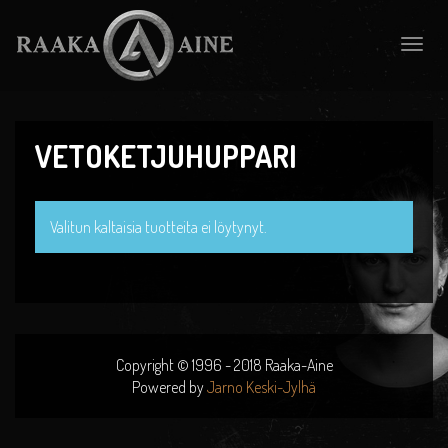
Toggle
naviga
VETOKETJUHUPPARI
Valitun kaltaisia tuotteita ei löytynyt.
Copyright © 1996 - 2018 Raaka-Aine
Powered by
Jarno Keski-Jylhä