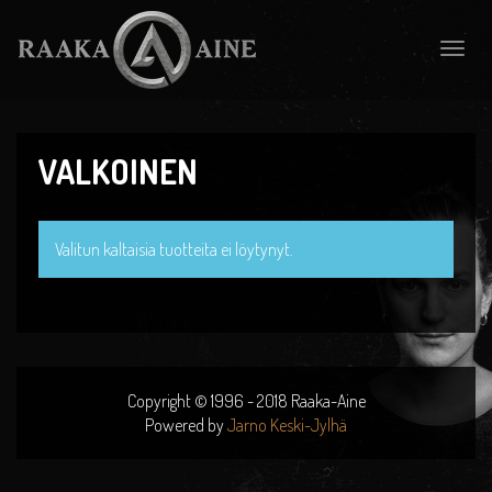
Toggle
naviga
VALKOINEN
Valitun kaltaisia tuotteita ei löytynyt.
Copyright © 1996 - 2018 Raaka-Aine
Powered by
Jarno Keski-Jylhä