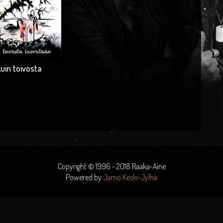
uin toivosta
räinen
Nykyinen
hinta
on:
€.
5.00 €.
Copyright © 1996 - 2018 Raaka-Aine
Powered by
Jarno Keski-Jylhä