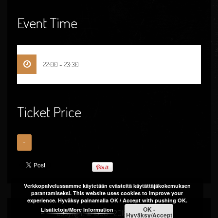
Event Time
22:00 - 23:30
Ticket Price
-
Verkkopalvelussamme käytetään evästeitä käytättäjäkokemuksen
parantamiseksi. This website uses cookies to improve your
experience. Hyväksy painamalla OK / Accept with pushing OK.
OK -
Lisätietoja/More Information
Copyright © 1996 - 2018 Raaka-Aine
Hyväksy/Accept