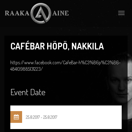
Toggle
naviga
CAFÉBAR HÖPÖ, NAKKILA
https://www.facebook.com/CafeBar-h%C3%B6p%C3%B6-
484109885131223/
Event Date
25.8.2017 - 25.8.2017