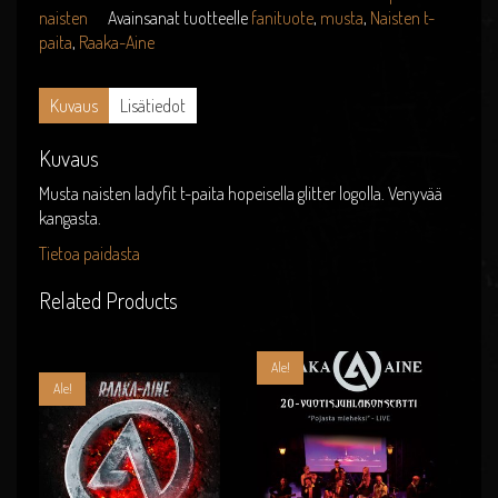
naisten
Avainsanat tuotteelle
fanituote
,
musta
,
Naisten t-
paita
,
Raaka-Aine
Kuvaus
Lisätiedot
Kuvaus
Musta naisten ladyfit t-paita hopeisella glitter logolla. Venyvää
kangasta.
Tietoa paidasta
Related Products
Ale!
Ale!