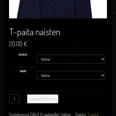
T-paita naisten
20.00
€
KOKO
VARI
T-
Lisää ostoskoriin
paita
naisten
määrä
Tuotetunnus (SKU):
Ei saatavilla/-tietoa
Osasto:
T-paita