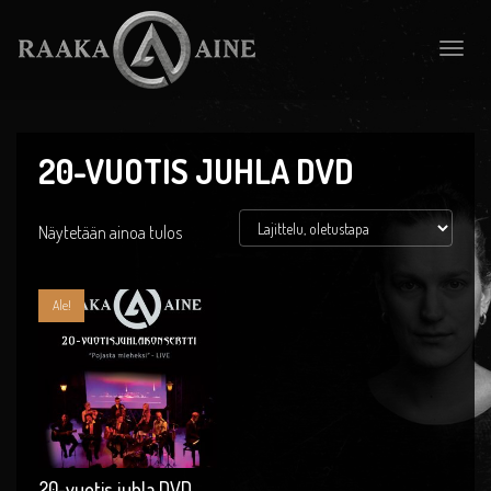
Toggle
naviga
20-VUOTIS JUHLA DVD
Näytetään ainoa tulos
Ale!
20-vuotis juhla DVD