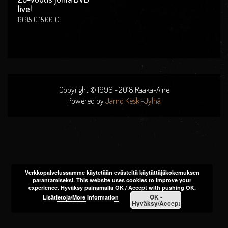
live!
Alkuperäinen
Nykyinen
19.95
€
15.00
€
hinta
hinta
oli:
on:
19.95 €.
15.00 €.
Copyright © 1996 - 2018 Raaka-Aine
Powered by
Jarno Keski-Jylhä
Verkkopalvelussamme käytetään evästeitä käytättäjäkokemuksen
parantamiseksi. This website uses cookies to improve your
experience. Hyväksy painamalla OK / Accept with pushing OK.
OK -
Lisätietoja/More Information
Hyväksy/Accept